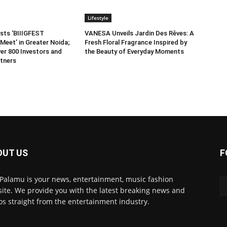
Lifestyle
sts ‘BIIIGFEST
VANESA Unveils Jardin Des Rêves: A
Meet’ in Greater Noida;
Fresh Floral Fragrance Inspired by
er 800 Investors and
the Beauty of Everyday Moments
tners
OUT US
F
 Palamu is your news, entertainment, music fashion
ite. We provide you with the latest breaking news and
os straight from the entertainment industry.