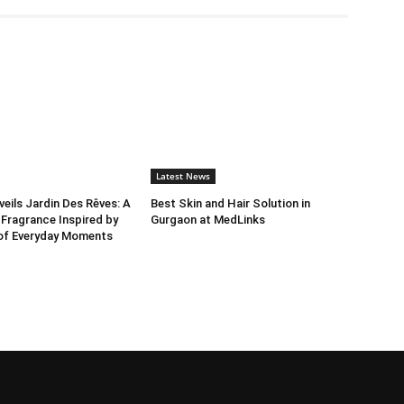
Latest News
ils Jardin Des Rêves: A
Best Skin and Hair Solution in
 Fragrance Inspired by
Gurgaon at MedLinks
 of Everyday Moments