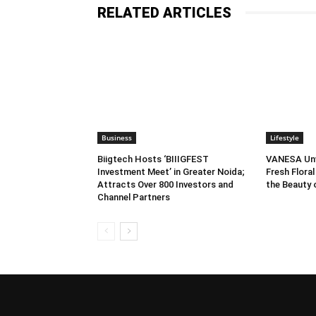
RELATED ARTICLES
Business
Lifestyle
Biigtech Hosts ‘BIIIGFEST
VANESA Unve
Investment Meet’ in Greater Noida;
Fresh Floral
Attracts Over 800 Investors and
the Beauty
Channel Partners