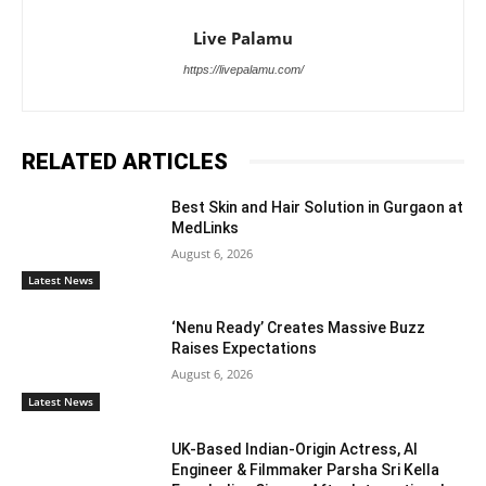
Live Palamu
https://livepalamu.com/
RELATED ARTICLES
Best Skin and Hair Solution in Gurgaon at
MedLinks
August 6, 2026
Latest News
‘Nenu Ready’ Creates Massive Buzz
Raises Expectations
August 6, 2026
Latest News
UK-Based Indian-Origin Actress, AI
Engineer & Filmmaker Parsha Sri Kella