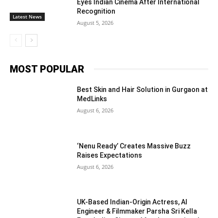
Eyes Indian Cinema After International
Recognition
Latest News
August 5, 2026
MOST POPULAR
Best Skin and Hair Solution in Gurgaon at
MedLinks
August 6, 2026
‘Nenu Ready’ Creates Massive Buzz
Raises Expectations
August 6, 2026
UK-Based Indian-Origin Actress, AI
Engineer & Filmmaker Parsha Sri Kella