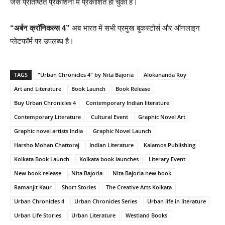
जैसे प्रतिष्ठित प्रकाशनों में प्रकाशित हो चुकी हैं।
“अर्बन क्रॉनिकल्स 4”
अब भारत में सभी प्रमुख बुकस्टोर्स और ऑनलाइन
प्लेटफॉर्म पर उपलब्ध है।
TAGS
"Urban Chronicles 4" by Nita Bajoria
Alokananda Roy
Art and Literature
Book Launch
Book Release
Buy Urban Chronicles 4
Contemporary Indian literature
Contemporary Literature
Cultural Event
Graphic Novel Art
Graphic novel artists India
Graphic Novel Launch
Harsho Mohan Chattoraj
Indian Literature
Kalamos Publishing
Kolkata Book Launch
Kolkata book launches
Literary Event
New book release
Nita Bajoria
Nita Bajoria new book
Ramanjit Kaur
Short Stories
The Creative Arts Kolkata
Urban Chronicles 4
Urban Chronicles Series
Urban life in literature
Urban Life Stories
Urban Literature
Westland Books