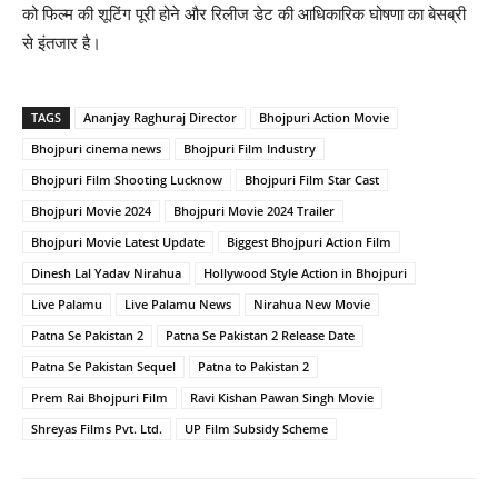
को फिल्म की शूटिंग पूरी होने और रिलीज डेट की आधिकारिक घोषणा का बेसब्री
से इंतजार है।
TAGS
Ananjay Raghuraj Director
Bhojpuri Action Movie
Bhojpuri cinema news
Bhojpuri Film Industry
Bhojpuri Film Shooting Lucknow
Bhojpuri Film Star Cast
Bhojpuri Movie 2024
Bhojpuri Movie 2024 Trailer
Bhojpuri Movie Latest Update
Biggest Bhojpuri Action Film
Dinesh Lal Yadav Nirahua
Hollywood Style Action in Bhojpuri
Live Palamu
Live Palamu News
Nirahua New Movie
Patna Se Pakistan 2
Patna Se Pakistan 2 Release Date
Patna Se Pakistan Sequel
Patna to Pakistan 2
Prem Rai Bhojpuri Film
Ravi Kishan Pawan Singh Movie
Shreyas Films Pvt. Ltd.
UP Film Subsidy Scheme