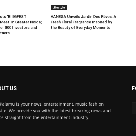
Lifestyle
sts ‘BIIIGFEST
VANESA Unveils Jardin Des Rêves: A
Meet’ in Greater Noida;
Fresh Floral Fragrance Inspired by
er 800 Investors and
the Beauty of Everyday Moments
tners
OUT US
F
 Palamu is your news, entertainment, music fashion
ite. We provide you with the latest breaking news and
os straight from the entertainment industry.