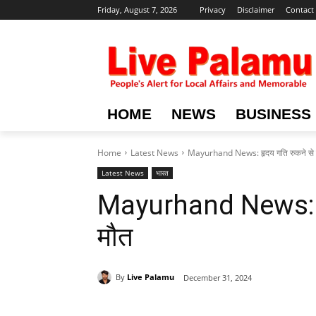
Friday, August 7, 2026
Privacy
Disclaimer
Contact
HOME
NEWS
BUSINESS
Home
Latest News
Mayurhand News: हृदय गति रुकने से 
Latest News
भारत
Mayurhand News: हृ
मौत
By
Live Palamu
December 31, 2024
Share