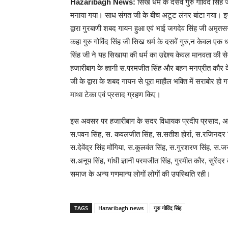
Hazaribagh News:
सिख धर्म के दसवें गुरु गोविंद सिंह
मनाया गया। साध संगत जी के बीच अटूट लंगर बांटा गया। इस द
द्वारा गुरबाणी शबद गायन हुआ एवं भाई जगदेव सिंह जी अमृतस
कहा गुरु गोविंद सिंह जी सिख धर्म के दसवें गुरु,न केवल एक धा
सिंह जी ने यह सिखाया की धर्म का उद्देश्य केवल मानवता की स
हजारीबाग के ज्ञानी स.परमजीत सिंह और बहन मनप्रीत कौर क
जी के द्वारा के शबद गायन से पूरा माहौल भक्ति में सराबोर हो गया
माथा टेका एवं प्रसाद ग्रहण किए।
इस अवसर पर हजारीबाग के सदर विधायक प्रदीप प्रसाद, अध्यक
स.पवन सिंह, स. कवलजीत सिंह, स.सतीश होर्रा, स.रजिनदर सि
स.देवेंद्र सिंह मोंगिया, स.कुलवंत सिंह, स.गुरशरण सिंह, स.ज
स.अनूप सिंह, गांधी ज्ञानी परमजीत सिंह, गुरमीत कौर, सुरेंदर
समाज के अन्य गणमान्य लोगों लोगों की उपस्थिति रही।
TAGS
Hazaribagh news
गुरु गोविंद सिंह