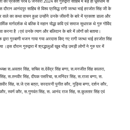
 जी का प्रकाश परब 6 जनवरी 2024 को गुरुद्वारा साहिब में बड़े ही धूमधाम से
ौरान आनंदपुर साहिब से विश्व प्रसिद्ध रागी जत्था भाई हरजोत सिंह जी के
र वाले का कथा वाचन हुआ उन्होंने उनके जीवनी के बारे में प्रकाश डाला और
र्मिक मार्गदर्शक थे बल्कि वे महान योद्धा कवि एवं समाज सुधारक थे गुरु गोविंद
ेवा करना है ।एवं उनके त्याग और बलिदान के बारे में लोगों को बताया।
े द्वारा गुरबाणी भजन गाया गया अरदास किए गए रागी जत्था भाई हरजोत सिंह
 ।इस दौरान गुरुद्वारा में श्रद्धालुओं खूब भीड़ उमड़ी लोगों ने गुरु घर में
्ष स.अवतार सिंह, सचिव स.देवेंद्र सिंह बग्गा, स.मनजीत सिंह कालरा,
ंह, स.तनवीर सिंह, दीपक पसरिचा, स.मनिंदर सिंह, स.राजा बग्गा, स.
सवीर सिंह, स.जे एस बत्रा, सरदारनी पुनीत कौर, गुड़िया बग्गा, दर्शन कौर,
 कौर, स्वर्ण कौर, स.गुणवंत सिंह, स. आनंद राज सिंह, स.कुलतार सिंह एवं