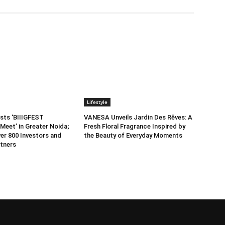
Lifestyle
sts ‘BIIIGFEST
VANESA Unveils Jardin Des Rêves: A
Meet’ in Greater Noida;
Fresh Floral Fragrance Inspired by
er 800 Investors and
the Beauty of Everyday Moments
tners