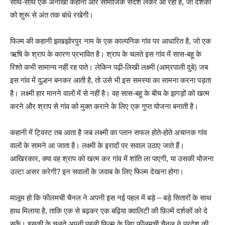
साथ-साथ एक अनोखी कहानी और सामाजिक संदेश लेकर आ रही है, जो दर्शकों
को शुरू से अंत तक बांधे रखेगी।
फिल्म की कहानी झखझोरपुर नाम के एक काल्पनिक गांव पर आधारित है, जो एक
ऋषि के श्राप के कारण प्रभावित है। श्राप के चलते इस गांव में सास-बहू के
रिश्ते कभी सामान्य नहीं रह पाते। लेकिन पढ़ी-लिखी लक्ष्मी (आम्रपाली दुबे) जब
इस गांव में दुल्हन बनकर आती है, तो उसे भी इस समस्या का सामना करना पड़ता
है। लक्ष्मी हार मानने वालों में से नहीं है। वह सास-बहू के बीच के झगड़ों को खत्म
करने और श्राप से गांव को मुक्त कराने के लिए एक गुप्त योजना बनाती है।
कहानी में ट्विस्ट तब आता है जब लक्ष्मी का प्लान सफल होते-होते अचानक गांव
वालों के सामने आ जाता है। लक्ष्मी के इरादों पर सवाल उठाए जाते हैं।
आखिरकार, क्या वह श्राप को खत्म कर गांव में शांति ला पाएगी, या उसकी योजना
उल्टा असर करेगी? इन सवालों के जवाब के लिए फिल्म देखना होगा।
मालूम हो कि फीलमची चैनल ने अपनी इस नई पहल में बड़े – बड़े सितारों के साथ
हाथ मिलाया है, ताकि एक से बढ़कर एक बढ़िया क्वालिटी की फ़िल्में दर्शकों को दे
सकें। इसकी के चलते अपनी पहली फिल्म के लिए फीलमची चैनल ने प्रदेश की