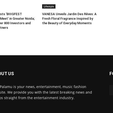
Lifestyle
sts ‘BIIIGFEST
VANESA Unveils Jardin Des Rêves: A
Meet’ in Greater Noida;
Fresh Floral Fragrance Inspired by
er 800 Investors and
the Beauty of Everyday Moments
tners
OUT US
F
 Palamu is your news, entertainment, music fashion
ite. We provide you with the latest breaking news and
os straight from the entertainment industry.