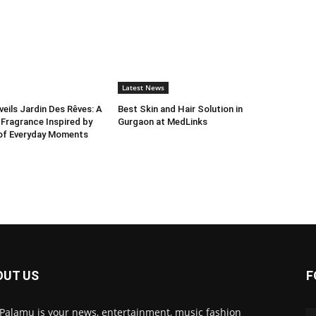
Latest News
ils Jardin Des Rêves: A
Best Skin and Hair Solution in
 Fragrance Inspired by
Gurgaon at MedLinks
 of Everyday Moments
OUT US
F
 Palamu is your news, entertainment, music fashion