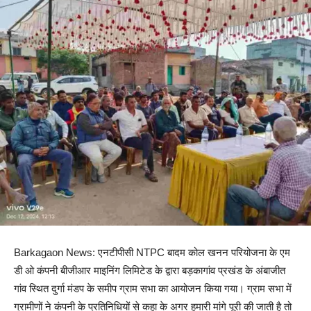
Barkagaon News: एनटीपीसी NTPC बादम कोल खनन परियोजना के एम
डी ओ कंपनी बीजीआर माइनिंग लिमिटेड के द्वारा बड़कागांव प्रखंड के अंबाजीत
गांव स्थित दुर्गा मंडप के समीप ग्राम सभा का आयोजन किया गया। ग्राम सभा में
ग्रामीणों ने कंपनी के प्रतिनिधियों से कहा के अगर हमारी मांगे पूरी की जाती है तो