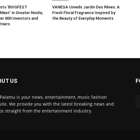
sts ‘BIIIGFEST
VANESA Unveils Jardin Des Rêves: A
Meet’ in Greater Noida;
Fresh Floral Fragrance Inspired by
er 800 Investors and
the Beauty of Everyday Moments
tners
OUT US
F
 Palamu is your news, entertainment, music fashion
ite. We provide you with the latest breaking news and
os straight from the entertainment industry.