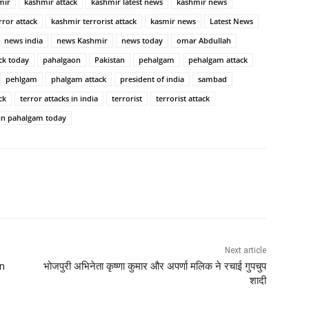
mir
kashmir attack
kashmir latest news
kashmir news
rror attack
kashmir terrorist attack
kasmir news
Latest News
news india
news Kashmir
news today
omar Abdullah
ck today
pahalgaon
Pakistan
pehalgam
pehalgam attack
pehlgam
phalgam attack
president of india
sambad
ck
terror attacks in india
terrorist
terrorist attack
in pahalgam today
Next article
n
भोजपुरी अभिनेता कृष्णा कुमार और अपर्णा मलिक ने रचाई गुपचुप
शादी