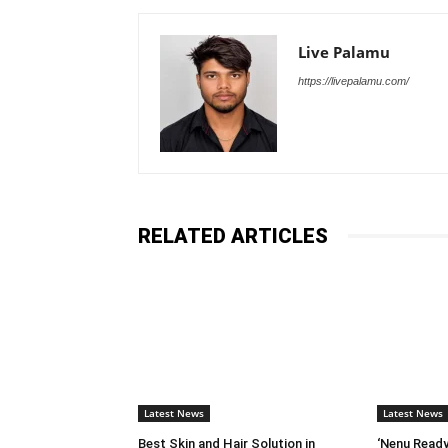
Live Palamu
https://livepalamu.com/
RELATED ARTICLES
Latest News
Latest News
Best Skin and Hair Solution in
‘Nenu Ready