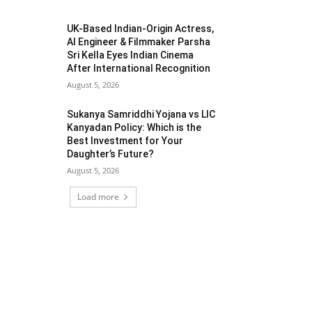
UK-Based Indian-Origin Actress,
AI Engineer & Filmmaker Parsha
Sri Kella Eyes Indian Cinema
After International Recognition
August 5, 2026
Sukanya Samriddhi Yojana vs LIC
Kanyadan Policy: Which is the
Best Investment for Your
Daughter’s Future?
August 5, 2026
Load more