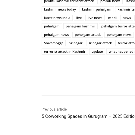
jammu kashmir terrorist attack
jammu news
Kash
kashmir news today
kashmir pahalgam
kashmir te
latest news india
live
live news
modi
news
pahalgam
pahalgam kashmir
pahalgam terror atta
pehalgam news
pehelgam attack
pehelgam news
Shivamogga
Srinagar
srinagar attack
terror atta
terrorist attack in Kashmir
update
what happened 
Share
Previous article
5 Coworking Spaces in Gurugram – 2025 Editio