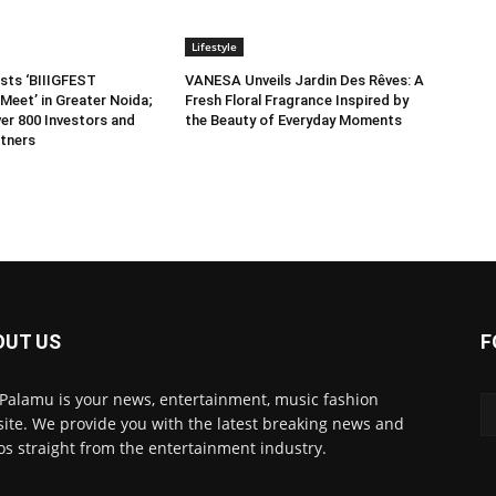
Lifestyle
sts ‘BIIIGFEST
VANESA Unveils Jardin Des Rêves: A
Meet’ in Greater Noida;
Fresh Floral Fragrance Inspired by
er 800 Investors and
the Beauty of Everyday Moments
tners
OUT US
F
 Palamu is your news, entertainment, music fashion
ite. We provide you with the latest breaking news and
os straight from the entertainment industry.