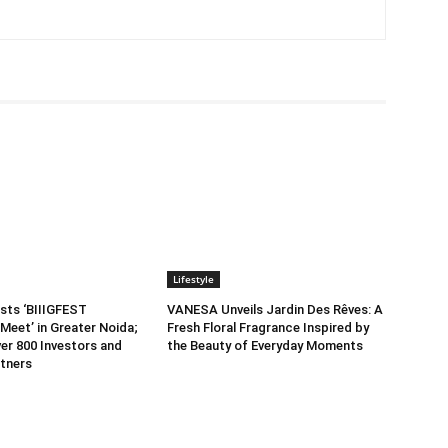
Lifestyle
sts ‘BIIIGFEST
VANESA Unveils Jardin Des Rêves: A
Meet’ in Greater Noida;
Fresh Floral Fragrance Inspired by
er 800 Investors and
the Beauty of Everyday Moments
tners