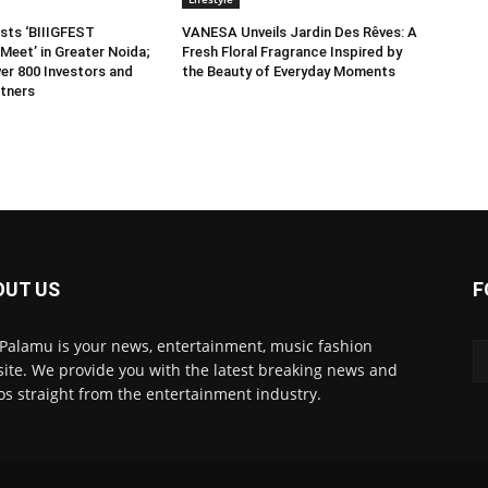
sts ‘BIIIGFEST
VANESA Unveils Jardin Des Rêves: A
Meet’ in Greater Noida;
Fresh Floral Fragrance Inspired by
er 800 Investors and
the Beauty of Everyday Moments
tners
OUT US
F
 Palamu is your news, entertainment, music fashion
ite. We provide you with the latest breaking news and
os straight from the entertainment industry.