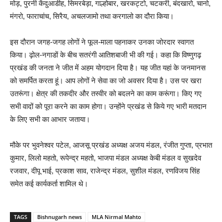
मोड़, पुरनी केंदुआडीह, सिमरबेड़ा, गाल्होबार, खरकट्टो, चटकरी, बंदखारो, चानो,
मंगरो, फाराचांच, सिरैय, अचलजामो तथा करगालो का दौरा किया।
इस दौरान जगह-जगह लोगों ने फूल-माला पहनाकर उनका जोरदार स्वागत
किया। ढ़ोल-नगाडों के बीच सतरंगी आतिशबाजी भी की गई। कहा कि विष्णुगढ़
प्रखंड की जनता ने जीत में अहम योगदान दिया है। यह जीत यहां के जनमानस
को समर्पित करता हूं। आप लोगों ने सेवा का जो अवसर दिया है। उस पर खरा
उतरूंगा। क्षेत्र की तकदीर और तस्वीर को बदलने का काम करूंगा। किए गए
सभी वादों को पूरा करने का काम होगा। उन्होंने प्रखंड से किये गए भारी मतदान
के लिए सभी का आभार जताया।
मौके पर भुवनेश्वर पटेल, आजसू प्रखंड अध्यक्ष अजय मंडल, रंजीत गुप्ता, प्रभात
कुमार, लिलो महतो, रूपेन्द्र महतो, भाजपा मंडल अध्यक्ष केबी मंडल व सुखदेव
रजवार, दीपू भाई, प्रकाश साव, राजेन्द्र मंडल, सुशील मंडल, रणविजय सिंह
समेत कई कार्यकर्ता शामिल थे।
TAGS
Bishnugarh news
MLA Nirmal Mahto